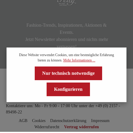
Fashion-Trends, Inspirationen, Aktionen &
Events.
Jetzt Newsletter abonnieren und nichts mehr
verpassen!
Diese Website verwendet Cookies, um eine bestmögliche Erfahrung
bieten zu können.
Mehr Informationen ...
Nur technisch notwendige
Konfigurieren
Kontaktiere uns: Mo - Fr 9:00 - 17:00 Uhr unter der
+49 (0) 2157 -
89498-22
AGB
Cookies
Datenschutzerklärung
Impressum
Widerrufsrecht
Vertrag widerrufen