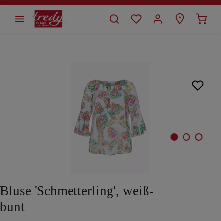
alt springen
Bildergalerie überspringen
Bluse 'Schmetterling', weiß-
bunt