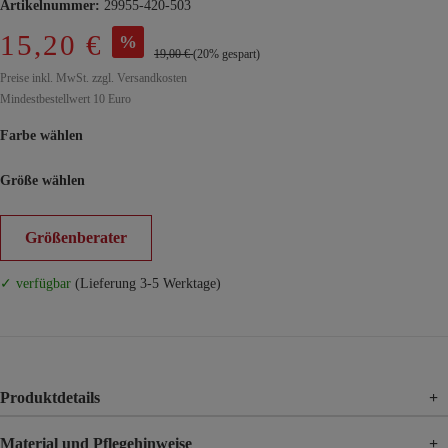
Artikelnummer:
29955-420-503
15,20 €
%
19,00 €
(20% gespart)
Preise inkl. MwSt. zzgl. Versandkosten
Mindestbestellwert 10 Euro
Farbe wählen
Größe wählen
Größenberater
✓ verfügbar
(Lieferung 3-5 Werktage)
Produktdetails
+
Material und Pflegehinweise
+