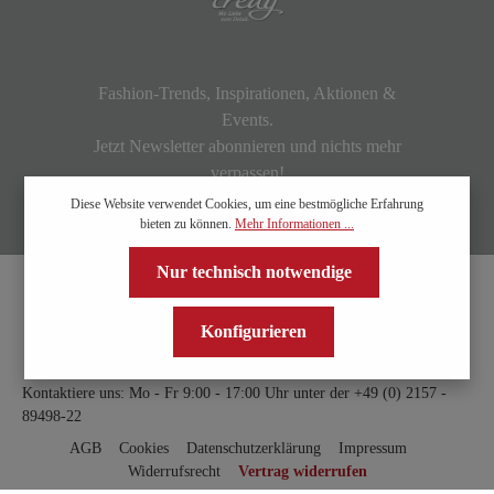
Fashion-Trends, Inspirationen, Aktionen &
Events.
Jetzt Newsletter abonnieren und nichts mehr
verpassen!
Diese Website verwendet Cookies, um eine bestmögliche Erfahrung
bieten zu können.
Mehr Informationen ...
Nur technisch notwendige
Konfigurieren
Kontaktiere uns: Mo - Fr 9:00 - 17:00 Uhr unter der
+49 (0) 2157 -
89498-22
AGB
Cookies
Datenschutzerklärung
Impressum
Widerrufsrecht
Vertrag widerrufen