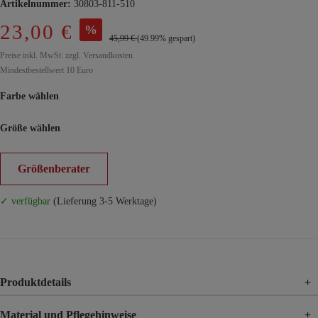
Artikelnummer:
30803-811-510
23,00 €
%
45,99 €
(49.99% gespart)
Preise inkl. MwSt. zzgl. Versandkosten
Mindestbestellwert 10 Euro
Farbe wählen
Größe wählen
Größenberater
✓ verfügbar
(Lieferung 3-5 Werktage)
Produktdetails
+
Material und Pflegehinweise
+