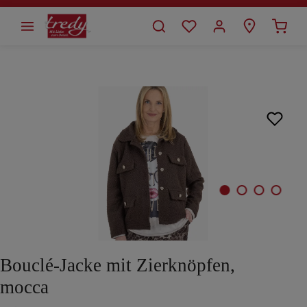
alt springen
Bildergalerie überspringen
Bouclé-Jacke mit Zierknöpfen,
mocca