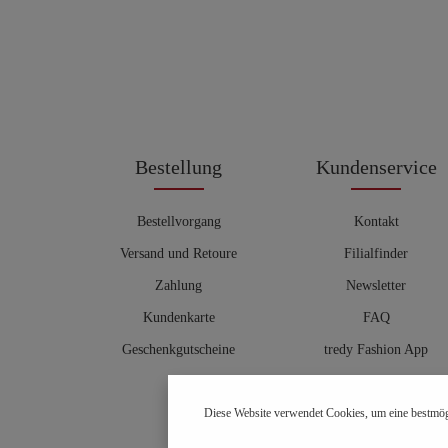
Bestellung
Kundenservice
Bestellvorgang
Kontakt
Versand und Retoure
Filialfinder
Zahlung
Newsletter
Kundenkarte
FAQ
Geschenkgutscheine
tredy Fashion App
Größentabelle
Diese Website verwendet Cookies, um eine bestmög
Hosenberater
OUTLET