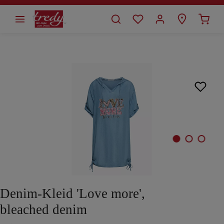
alt springen
Bildergalerie überspringen
Denim-Kleid 'Love more',
bleached denim