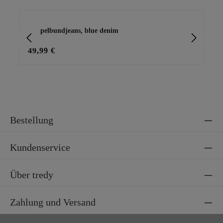
Produktgalerie überspringen
Doppelbundjeans, blue denim
Ge
49,99 €
69
Bestellung
Kundenservice
Über tredy
Zahlung und Versand