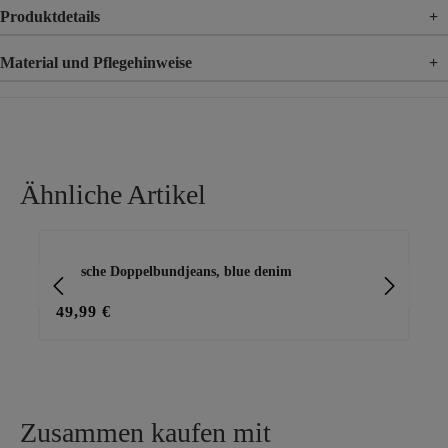
Produktdetails
+
Material und Pflegehinweise
+
Material
84% Baumwolle, 13% Polyester, 3% Elasthan
Ähnliche Artikel
Produktgalerie überspringen
stylische Doppelbundjeans, blue denim
Dop
de
49,99 €
49
Zusammen kaufen mit