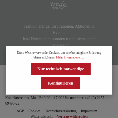
Fashion-Trends, Inspirationen, Aktionen &
Events.
Jetzt Newsletter abonnieren und nichts mehr
verpassen!
Diese Website verwendet Cookies, um eine bestmögliche Erfahrung
bieten zu können.
Mehr Informationen ...
Nur technisch notwendige
Konfigurieren
Kontaktiere uns: Mo - Fr 9:00 - 17:00 Uhr unter der
+49 (0) 2157 -
89498-22
AGB
Cookies
Datenschutzerklärung
Impressum
Widerrufsrecht
Vertrag widerrufen