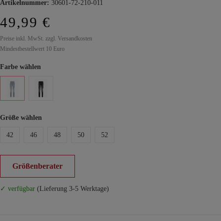
Artikelnummer:
30601-72-210-011
49,99 €
Preise inkl. MwSt. zzgl. Versandkosten
Mindestbestellwert 10 Euro
Farbe wählen
Größe wählen
42
46
48
50
52
Größenberater
✓ verfügbar
(Lieferung 3-5 Werktage)