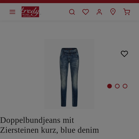
alt springen
Bildergalerie überspringen
Doppelbundjeans mit
Ziersteinen kurz, blue denim