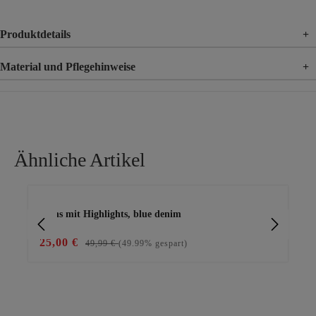
Produktdetails
+
Material und Pflegehinweise
+
Material
89% Baumwolle, 9% Polyester, 2% Elasthan
Ähnliche Artikel
Produktgalerie überspringen
Jeans mit Highlights, blue denim
Läs
25,00 €
59
49,99 €
(49.99% gespart)