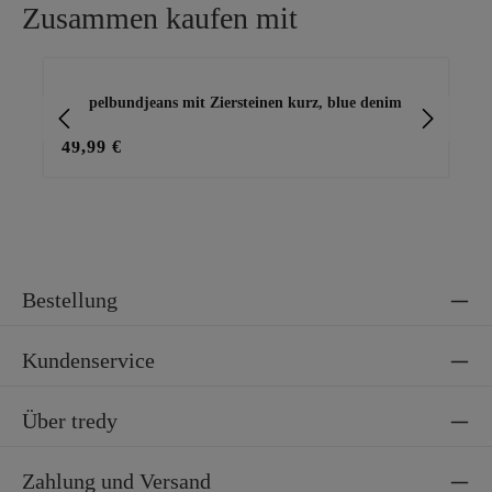
Zusammen kaufen mit
Produktgalerie überspringen
Doppelbundjeans mit Ziersteinen kurz, blue denim
Jea
49,99 €
69
Bestellung
Kundenservice
Über tredy
Zahlung und Versand