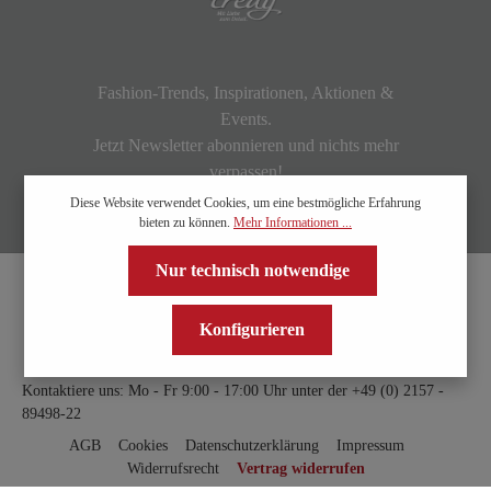
Fashion-Trends, Inspirationen, Aktionen &
Events.
Jetzt Newsletter abonnieren und nichts mehr
verpassen!
Diese Website verwendet Cookies, um eine bestmögliche Erfahrung
bieten zu können.
Mehr Informationen ...
Nur technisch notwendige
Konfigurieren
Kontaktiere uns: Mo - Fr 9:00 - 17:00 Uhr unter der
+49 (0) 2157 -
89498-22
AGB
Cookies
Datenschutzerklärung
Impressum
Widerrufsrecht
Vertrag widerrufen