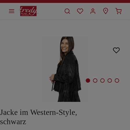
alt springen
Bildergalerie überspringen
Jacke im Western-Style,
schwarz