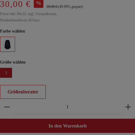
30,00 €
%
59,99 €
(49.99% gespart)
Preise inkl. MwSt. zzgl. Versandkosten
Mindestbestellwert 10 Euro
Farbe wählen
Größe wählen
1
Größenberater
Produkt Anzahl: Gib den gewünschten Wert ein ode
In den Warenkorb