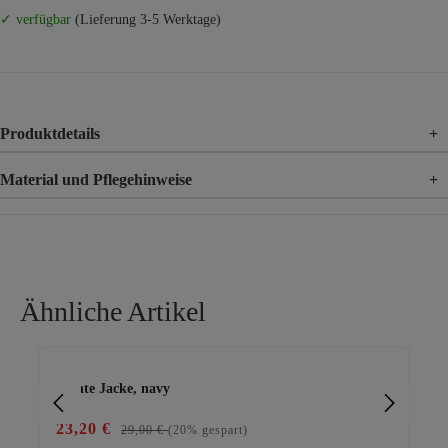
✓ verfügbar
(Lieferung 3-5 Werktage)
Produktdetails
+
Material und Pflegehinweise
+
Material
100% Baumwolle
Ähnliche Artikel
Produktgalerie überspringen
leichte Jacke, navy
Le
23,20 €
28
29,00 €
(20% gespart)