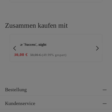
Zusammen kaufen mit
Produktgalerie überspringen
Jacke 'Success', night
Jea
30,00 €
23
59,99 €
(49.99% gespart)
Bestellung
Kundenservice