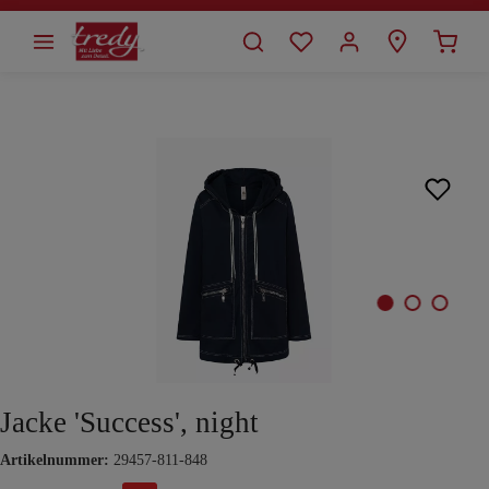
alt springen
Bildergalerie überspringen
Jacke 'Success', night
Artikelnummer:
29457-811-848