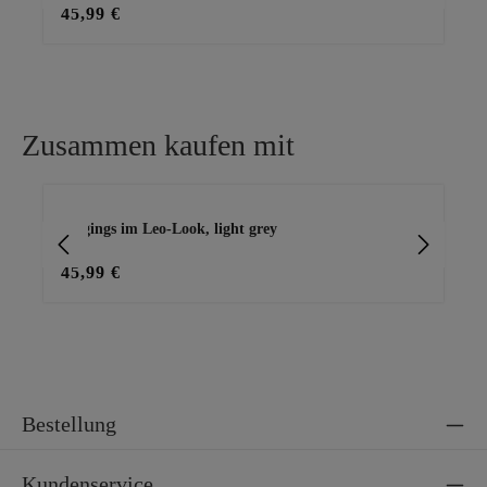
45,99 €
59
Zusammen kaufen mit
Produktgalerie überspringen
Jeggings im Leo-Look, light grey
Str
45,99 €
45
Bestellung
Kundenservice