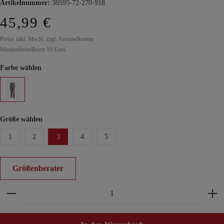
Artikelnummer:
30595-72-270-918
45,99 €
Preise inkl. MwSt. zzgl. Versandkosten
Mindestbestellwert 10 Euro
Farbe wählen
Größe wählen
1
2
3
4
5
Größenberater
Produkt Anzahl: Gib den gewünschten Wert ein ode