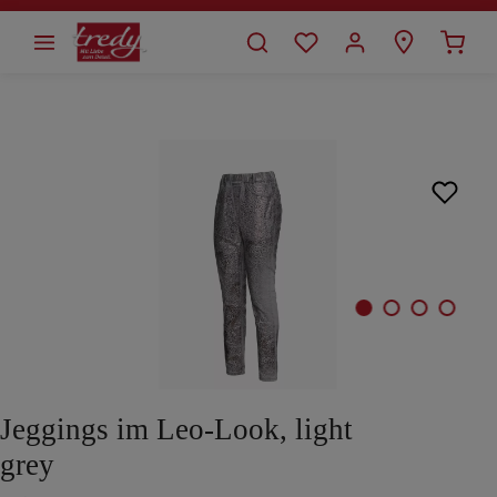
alt springen
Bildergalerie überspringen
Jeggings im Leo-Look, light
grey