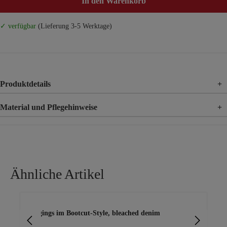
In den Warenkorb
✓ verfügbar
(Lieferung 3-5 Werktage)
Produktdetails
+
Material und Pflegehinweise
+
Material
71% Baumwolle, 25% Polyester, 4% Elasthan
Ähnliche Artikel
Produktgalerie überspringen
Jeggings im Bootcut-Style, bleached denim
Jea