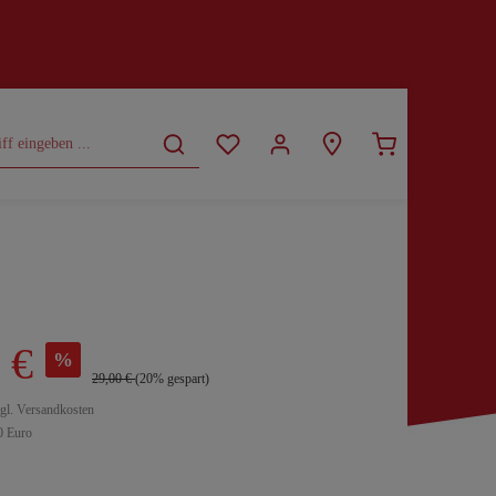
CURVY
SALE
 €
%
29,00 €
(20% gespart)
zgl. Versandkosten
0 Euro