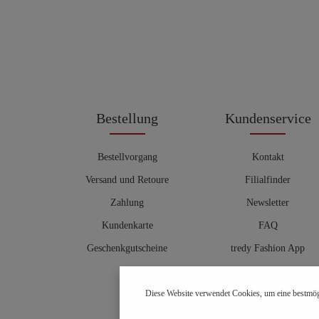
Bestellung
Kundenservice
Bestellvorgang
Kontakt
Versand und Retoure
Filialfinder
Zahlung
Newsletter
Kundenkarte
FAQ
Geschenkgutscheine
tredy Fashion App
Größentabelle
Diese Website verwendet Cookies, um eine bestmög
Hosenberater
OUTLET