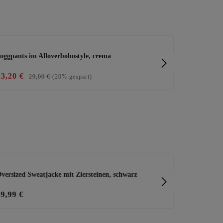
oggpants im Alloverbohostyle, crema
Joggpants mit
23,20 €
29,99 €
29,00 €
(20% gespart)
versized Sweatjacke mit Ziersteinen, schwarz
Shirt mit Zi
39,99 €
29,99 €