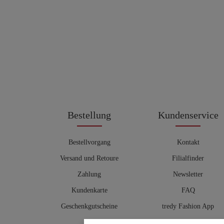
Bestellung
Kundenservice
Bestellvorgang
Kontakt
Versand und Retoure
Filialfinder
Zahlung
Newsletter
Kundenkarte
FAQ
Geschenkgutscheine
tredy Fashion App
Größentabelle