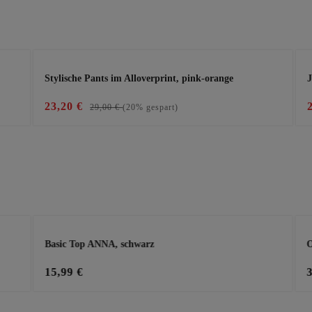
Stylische Pants im Alloverprint, pink-orange
J
23,20 €
29,00 €
(20% gespart)
Basic Top ANNA, schwarz
O
15,99 €