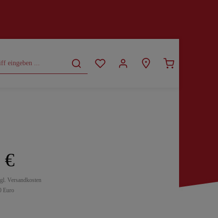
CURVY
SALE
 €
zgl. Versandkosten
0 Euro