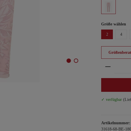
Größe wählen
2
4
Größenberat
Produkt An
✓ verfügbar
(Lie
Artikelnummer:
31618-68-BE-180