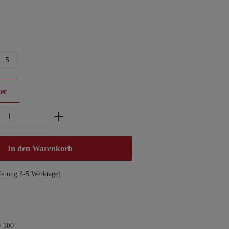
5
er
zahl: Gib den gewünschten Wert ein oder benu
In den Warenkorb
ferung 3-5 Werktage)
-100