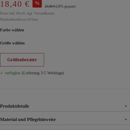
18,40 €
%
23,00 €
(20% gespart)
Preise inkl. MwSt. zzgl. Versandkosten
Mindestbestellwert 10 Euro
Farbe wählen
Größe wählen
Größenberater
✓ verfügbar
(Lieferung 3-5 Werktage)
Produktdetails
+
Material und Pflegehinweise
+
Material
95% Viskose, 5% Elasthan