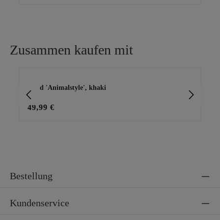
Zusammen kaufen mit
Produktgalerie überspringen
Kleid 'Animalstyle', khaki
Cap
49,99 €
29
Bestellung
Kundenservice