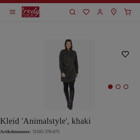
alt springen
Bildergalerie überspringen
Kleid 'Animalstyle', khaki
Artikelnummer:
31105-370-675