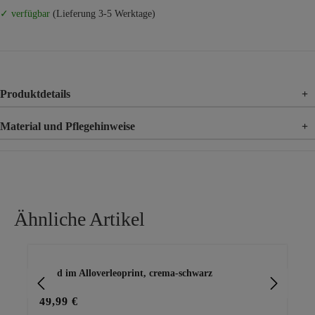
✓ verfügbar
(Lieferung 3-5 Werktage)
Produktdetails
+
Material und Pflegehinweise
+
Material
80% Viskose, 15% Polyester, 5% Elasthan
Ähnliche Artikel
Produktgalerie überspringen
Kleid im Alloverleoprint, crema-schwarz
Kl
49,99 €
36