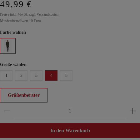
49,99 €
Preise inkl. MwSt. zzgl. Versandkosten
Mindestbestellwert 10 Euro
Farbe wählen
Größe wählen
1
2
3
4
5
Größenberater
Produkt Anzahl: Gib den gewünschten Wert ein ode
In den Warenkorb