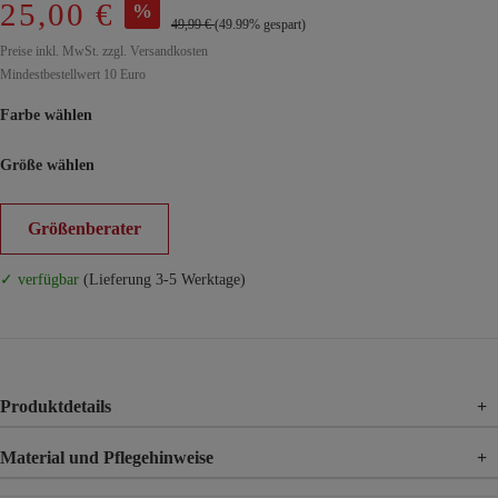
25,00 €
%
49,99 €
(49.99% gespart)
Preise inkl. MwSt. zzgl. Versandkosten
Mindestbestellwert 10 Euro
Farbe wählen
Größe wählen
Größenberater
✓ verfügbar
(Lieferung 3-5 Werktage)
Produktdetails
+
Material und Pflegehinweise
+
Material
95% Polyester, 5% Elasthan