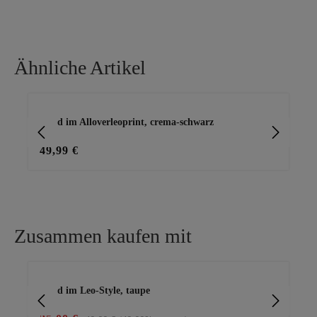
Material 2
95% Viskose, 5% Elasthan
Ähnliche Artikel
Produktgalerie überspringen
Kleid im Alloverleoprint, crema-schwarz
Mi
49,99 €
49
Zusammen kaufen mit
Produktgalerie überspringen
Kleid im Leo-Style, taupe
Ba