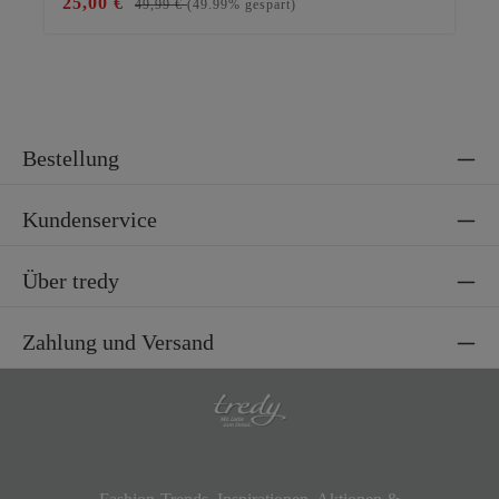
25,00 €
15
49,99 €
(49.99% gespart)
Bestellung
Kundenservice
Über tredy
Zahlung und Versand