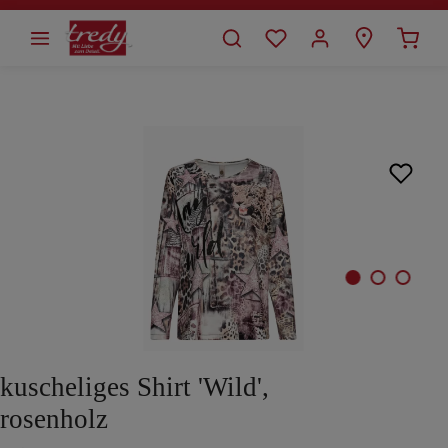
alt springen
Bildergalerie überspringen
kuscheliges Shirt 'Wild',
rosenholz