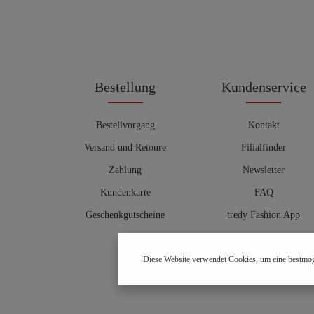
Bestellung
Kundenservice
Bestellvorgang
Kontakt
Versand und Retoure
Filialfinder
Zahlung
Newsletter
Kundenkarte
FAQ
Geschenkgutscheine
tredy Fashion App
Größentabelle
Diese Website verwendet Cookies, um eine bestmög
Hosenberater
OUTLET