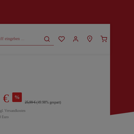
CURVY
SALE
 €
%
25,99 €
(49.98% gespart)
zgl. Versandkosten
0 Euro