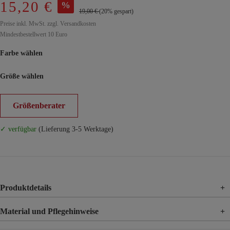
15,20 €
%
19,00 €
(20% gespart)
Preise inkl. MwSt. zzgl. Versandkosten
Mindestbestellwert 10 Euro
Farbe wählen
Größe wählen
Größenberater
✓ verfügbar
(Lieferung 3-5 Werktage)
Produktdetails
+
Material und Pflegehinweise
+
Material
92% Baumwolle, 8% Elasthan