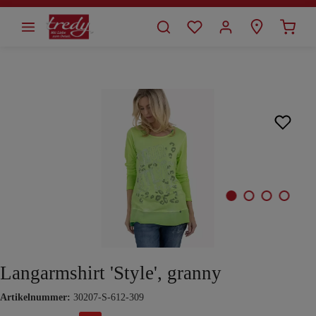
alt springen
Bildergalerie überspringen
Langarmshirt 'Style', granny
Artikelnummer:
30207-S-612-309