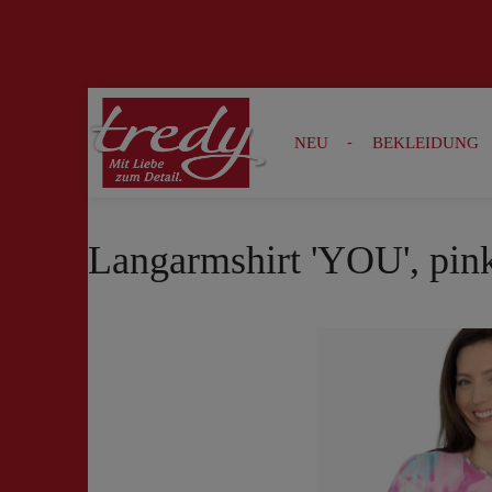
Zur Suche springen
Zur Hauptnavigation springen
NEU
BEKLEIDUNG
Langarmshirt 'YOU', pin
Bildergalerie überspringen