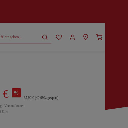
CURVY
SALE
 €
%
35,99 €
(49.99% gespart)
zgl. Versandkosten
0 Euro