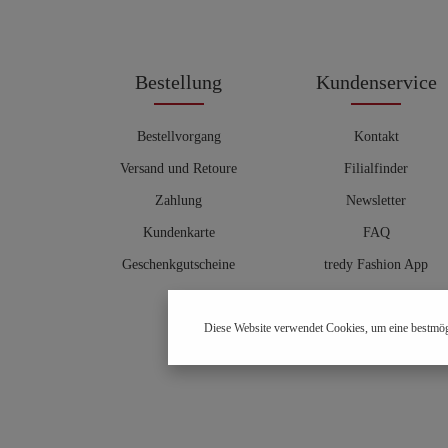
Bestellung
Kundenservice
Bestellvorgang
Kontakt
Versand und Retoure
Filialfinder
Zahlung
Newsletter
Kundenkarte
FAQ
Geschenkgutscheine
tredy Fashion App
Größentabelle
Diese Website verwendet Cookies, um eine bestmög
Hosenberater
OUTLET