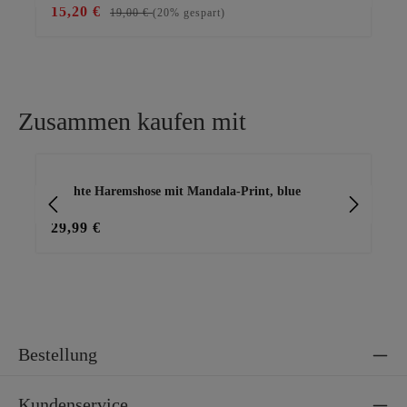
15,20 €
23
19,00 €
(20% gespart)
Zusammen kaufen mit
Produktgalerie überspringen
ty
Leichte Haremshose mit Mandala-Print, blue
Ba
29,99 €
15
Bestellung
Kundenservice