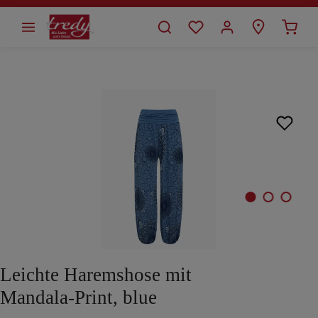
alt springen
Bildergalerie überspringen
Leichte Haremshose mit
Mandala-Print, blue