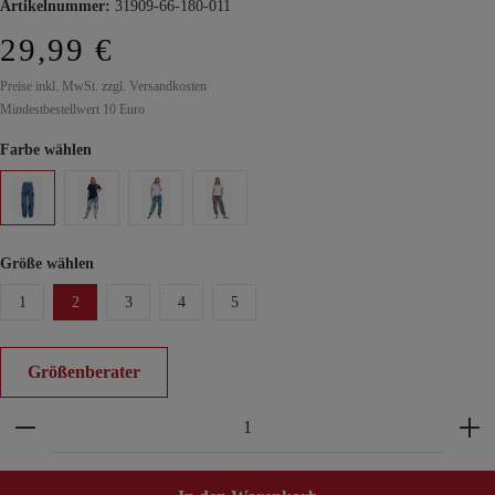
Artikelnummer:
31909-66-180-011
29,99 €
Preise inkl. MwSt. zzgl. Versandkosten
Mindestbestellwert 10 Euro
Farbe wählen
Größe wählen
1
2
3
4
5
Größenberater
Produkt Anzahl: Gib den gewünschten Wert ein ode