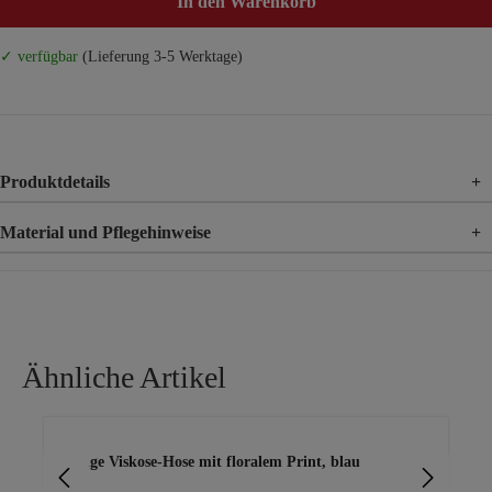
In den Warenkorb
✓ verfügbar
(Lieferung 3-5 Werktage)
Produktdetails
+
Material und Pflegehinweise
+
Material
100% Viskose
Ähnliche Artikel
Produktgalerie überspringen
ite
luftige Viskose-Hose mit floralem Print, blau
Wi