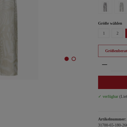
Größe wählen
1
2
Größenberat
Produkt An
✓ verfügbar
(Lie
Artikelnummer:
31700-65-180-26