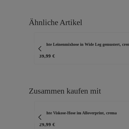
Ähnliche Artikel
Produktgalerie überspringen
rema
Leichte Leinenmixhose in Wide Leg gemustert, cre
39,99 €
Zusammen kaufen mit
Produktgalerie überspringen
Leichte Viskose-Hose im Alloverprint, crema
29,99 €