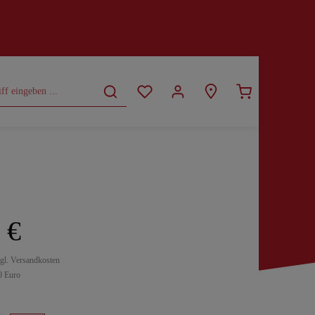
CURVY
SALE
 €
zgl. Versandkosten
0 Euro