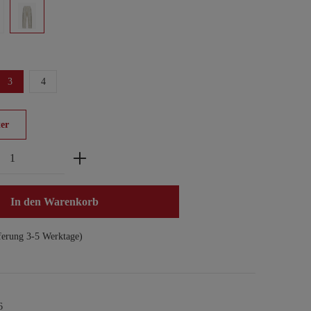
3
4
er
zahl: Gib den gewünschten Wert ein oder benu
In den Warenkorb
ferung 3-5 Werktage)
6