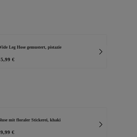
ide Leg Hose gemustert, pistazie
Wide Leg Hos
35,99 €
28,00 €
35
luse mit floraler Stickerei, khaki
Baumwoll-Shi
green
49,99 €
19,99 €