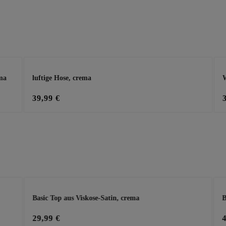
ma
luftige Hose, crema
W
39,99 €
Basic Top aus Viskose-Satin, crema
B
29,99 €