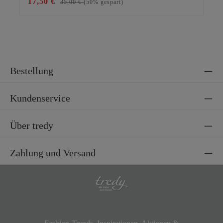
17,50 €
29
35,00 €
(50% gespart)
Bestellung
Kundenservice
Über tredy
Zahlung und Versand