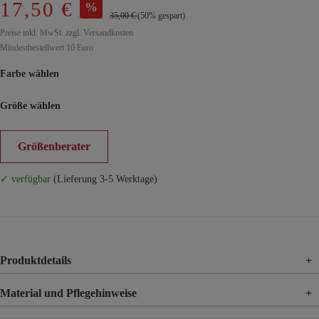
17,50 €
%
35,00 €
(50% gespart)
Preise inkl. MwSt. zzgl. Versandkosten
Mindestbestellwert 10 Euro
Farbe wählen
Größe wählen
Größenberater
✓ verfügbar
(Lieferung 3-5 Werktage)
Produktdetails
+
Material und Pflegehinweise
+
Material
75% Polyacryl, 25% Polyamid