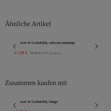
Ähnliche Artikel
Produktgalerie überspringen
Pullover in Lochstrick, schwarz-melange
Lei
17,50 €
35
35,00 €
(50% gespart)
Zusammen kaufen mit
Produktgalerie überspringen
Pullover in Lochstrick, fango
Bas