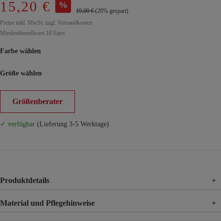
15,20 €
%
19,00 €
(20% gespart)
Preise inkl. MwSt. zzgl. Versandkosten
Mindestbestellwert 10 Euro
Farbe wählen
Größe wählen
Größenberater
✓ verfügbar
(Lieferung 3-5 Werktage)
Produktdetails
+
Material und Pflegehinweise
+
Material
95% Polyester, 5% Elasthan