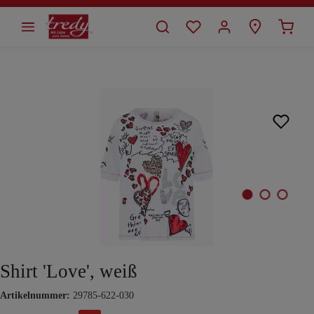
alt springen
Bildergalerie überspringen
Shirt 'Love', weiß
Artikelnummer:
29785-622-030