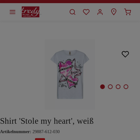
alt springen
Bildergalerie überspringen
Shirt 'Stole my heart', weiß
Artikelnummer:
29887-612-030