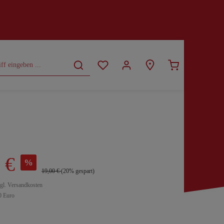
CURVY
SALE
 €
%
19,00 €
(20% gespart)
zgl. Versandkosten
0 Euro