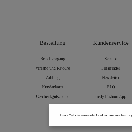
Bestellung
Kundenservice
Bestellvorgang
Kontakt
Versand und Retoure
Filialfinder
Zahlung
Newsletter
Kundenkarte
FAQ
Geschenkgutscheine
tredy Fashion App
Größentabelle
Diese Website verwendet Cookies, um eine bestmög
Hosenberater
OUTLET