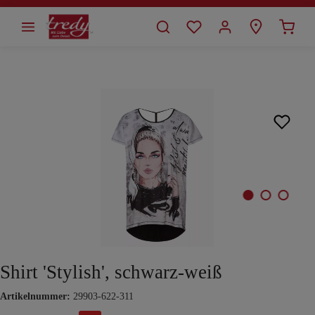
alt springen
Bildergalerie überspringen
Shirt 'Stylish', schwarz-weiß
Artikelnummer:
29903-622-311