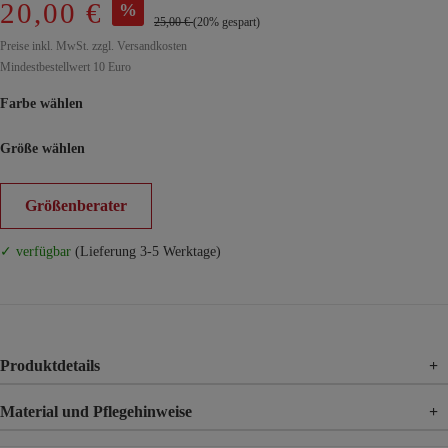
20,00 €
%
25,00 €
(20% gespart)
Preise inkl. MwSt. zzgl. Versandkosten
Mindestbestellwert 10 Euro
Farbe wählen
Größe wählen
Größenberater
✓ verfügbar
(Lieferung 3-5 Werktage)
Produktdetails
+
Material und Pflegehinweise
+
Material
95% Polyester, 5% Elasthan