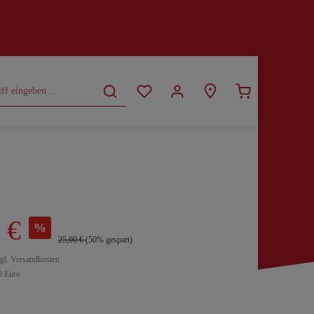
CURVY
SALE
 €
%
25,00 €
(50% gespart)
zgl. Versandkosten
0 Euro