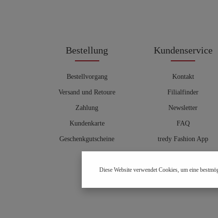
Bestellung
Kundenservice
Bestellvorgang
Kontakt
Versand und Retoure
Filialfinder
Zahlung
Newsletter
Kundenkarte
FAQ
Geschenkgutscheine
tredy Fashion App
Größentabelle
Diese Website verwendet Cookies, um eine bestmög
Hosenberater
OUTLET