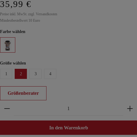
35,99 €
Preise inkl. MwSt. zzgl. Versandkosten
Mindestbestellwert 10 Euro
Farbe wählen
Größe wählen
1
2
3
4
Größenberater
Produkt Anzahl: Gib den gewünschten Wert ein ode
In den Warenkorb