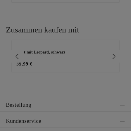
Zusammen kaufen mit
Produktgalerie überspringen
Shirt mit Leopard, schwarz
Ba
35,99 €
15
Bestellung
Kundenservice