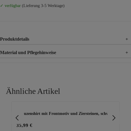
✓ verfügbar
(Lieferung 3-5 Werktage)
Produktdetails
+
Material und Pflegehinweise
+
Material
95% Viskose, 5% Elasthan
Material 2
95% Polyester, 5% Elasthan
Material 3
100% Polyester
Ähnliche Artikel
Produktgalerie überspringen
Kapuzenshirt mit Frontmotiv und Ziersteinen, schwarz
kus
35,99 €
29