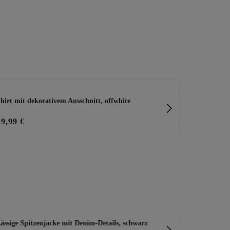
hirt mit dekorativem Ausschnitt, offwhite
leichtes Spit
19,99 €
13,00 €
25
ässige Spitzenjacke mit Denim-Details, schwarz
Capri-Leggin