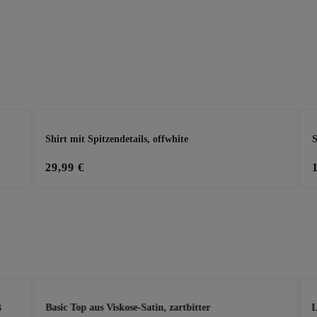
Shirt mit Spitzendetails, offwhite
S
29,99 €
ß
Basic Top aus Viskose-Satin, zartbitter
L