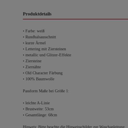
Produktdetails
• Farbe: weiß
• Rundhalsausschnitt
• kurze Ärmel
• Lettering mit Ziersteinen
• metallic und Glitzer-Effekte
• Ziersteine
• Ziernähte
• Old Character Färbung
• 100% Baumwolle
Passform Maße bei Größe 1:
• leichte A-Linie
• Brustweite: 53cm
• Gesamtlänge: 68cm
Hinweis: Bitte beachte die Hinweisschilder zur Waschanleitung.