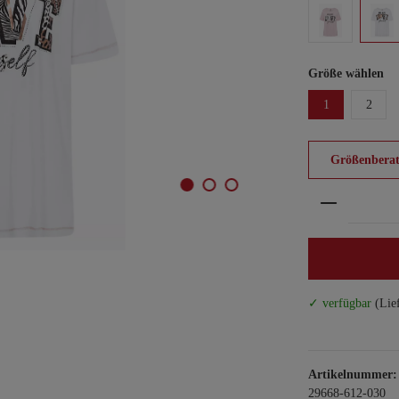
Größe wählen
1
2
Größenberat
Produkt An
✓ verfügbar
(Lie
Artikelnummer:
29668-612-030