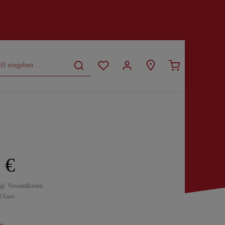
CURVY
SALE
 €
zgl. Versandkosten
0 Euro