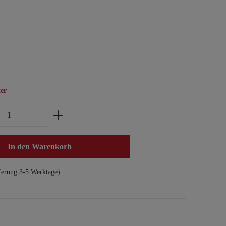
er
zahl: Gib den gewünschten Wert ein oder benu
In den Warenkorb
ferung 3-5 Werktage)