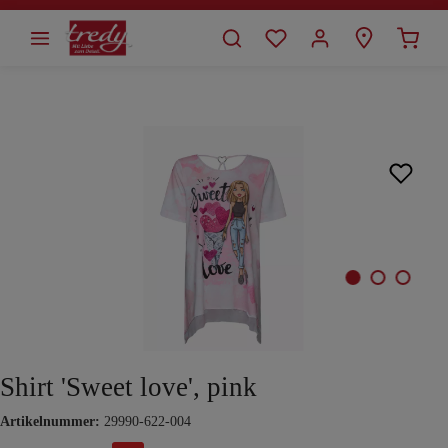
alt springen
Bildergalerie überspringen
Shirt 'Sweet love', pink
Artikelnummer:
29990-622-004