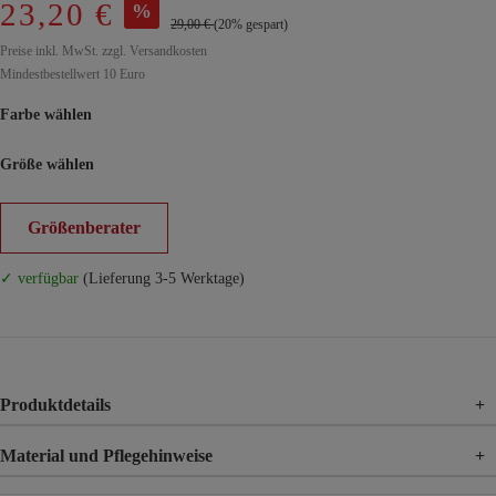
23,20 €
%
29,00 €
(20% gespart)
Preise inkl. MwSt. zzgl. Versandkosten
Mindestbestellwert 10 Euro
Farbe wählen
Größe wählen
Größenberater
✓ verfügbar
(Lieferung 3-5 Werktage)
Produktdetails
+
Material und Pflegehinweise
+
Material
95% Polyester, 5% Elasthan