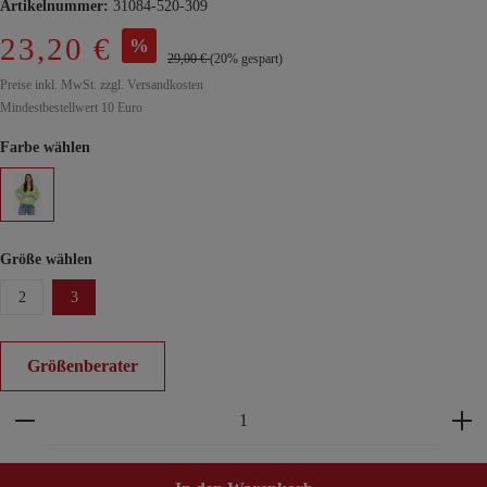
Artikelnummer:
31084-520-309
23,20 €
%
29,00 €
(20% gespart)
Preise inkl. MwSt. zzgl. Versandkosten
Mindestbestellwert 10 Euro
Farbe wählen
Größe wählen
2
3
Größenberater
Produkt Anzahl: Gib den gewünschten Wert ein ode