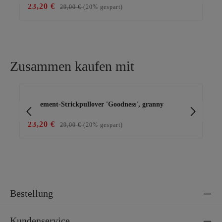
23,20 €
39
29,00 €
(20% gespart)
Zusammen kaufen mit
Produktgalerie überspringen
Statement-Strickpullover 'Goodness', granny
Wi
23,20 €
49
29,00 €
(20% gespart)
Bestellung
Kundenservice