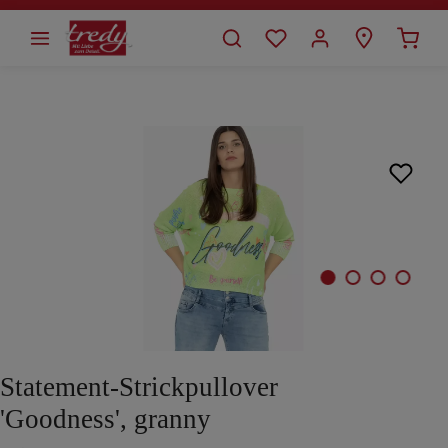
alt springen
Bildergalerie überspringen
Statement-Strickpullover
'Goodness', granny