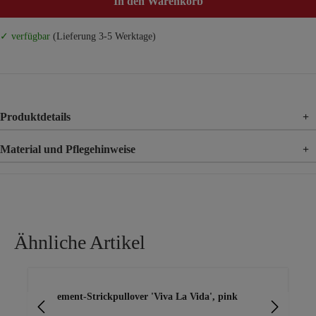
In den Warenkorb
✓ verfügbar
(Lieferung 3-5 Werktage)
Produktdetails
+
Material und Pflegehinweise
+
Material
100% Polyester
Ähnliche Artikel
Produktgalerie überspringen
Statement-Strickpullover 'Viva La Vida', pink
Pri