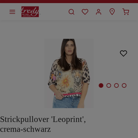
alt springen
Bildergalerie überspringen
Strickpullover 'Leoprint',
crema-schwarz