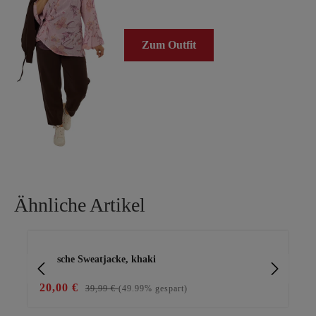
Zum Outfit
Ähnliche Artikel
Produktgalerie überspringen
stylische Sweatjacke, khaki
Tai
20,00 €
59
39,99 €
(49.99% gespart)