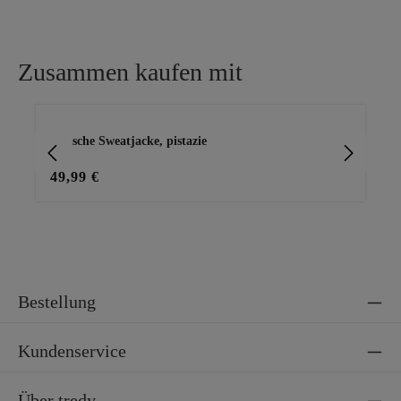
Zusammen kaufen mit
Produktgalerie überspringen
stylische Sweatjacke, pistazie
Cap
49,99 €
29
Bestellung
Kundenservice
Über tredy