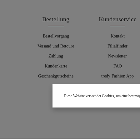
Bestellung
Kundenservice
Bestellvorgang
Kontakt
Versand und Retoure
Filialfinder
Zahlung
Newsletter
Kundenkarte
FAQ
Geschenkgutscheine
tredy Fashion App
Größentabelle
Diese Website verwendet Cookies, um eine bestmög
Hosenberater
OUTLET