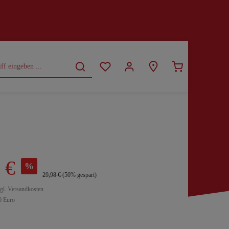
CURVY
SALE
 €
%
29,98 €
(50% gespart)
zgl. Versandkosten
0 Euro