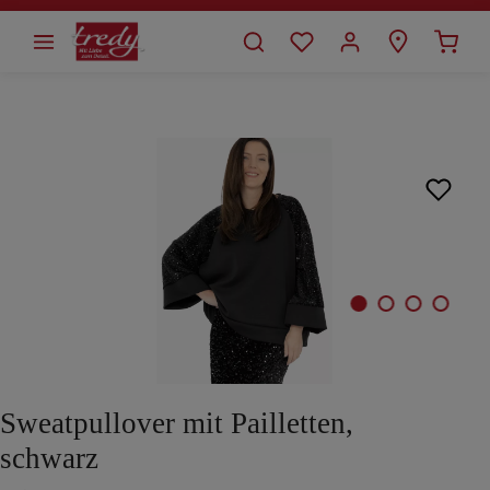
alt springen
Bildergalerie überspringen
Sweatpullover mit Pailletten,
schwarz