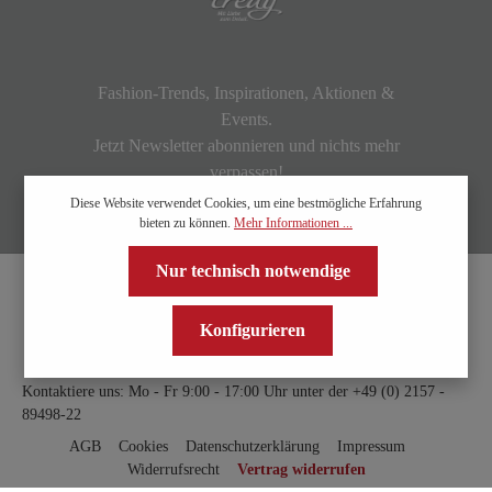
Fashion-Trends, Inspirationen, Aktionen &
Events.
Jetzt Newsletter abonnieren und nichts mehr
verpassen!
Diese Website verwendet Cookies, um eine bestmögliche Erfahrung
bieten zu können.
Mehr Informationen ...
Nur technisch notwendige
Konfigurieren
Kontaktiere uns: Mo - Fr 9:00 - 17:00 Uhr unter der
+49 (0) 2157 -
89498-22
AGB
Cookies
Datenschutzerklärung
Impressum
Widerrufsrecht
Vertrag widerrufen