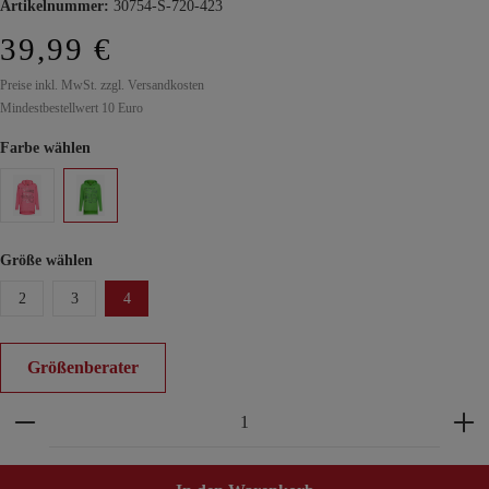
Artikelnummer:
30754-S-720-423
39,99 €
Preise inkl. MwSt. zzgl. Versandkosten
Mindestbestellwert 10 Euro
Farbe wählen
Größe wählen
2
3
4
Größenberater
Produkt Anzahl: Gib den gewünschten Wert ein ode