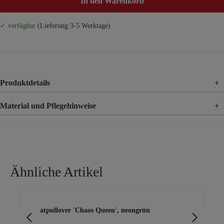
In den Warenkorb
✓ verfügbar
(Lieferung 3-5 Werktage)
Produktdetails
+
Material und Pflegehinweise
+
Material
65% Baumwolle, 35% Polyester
Ähnliche Artikel
Produktgalerie überspringen
Sweatpullover 'Chaos Queen', neongrün
Sw