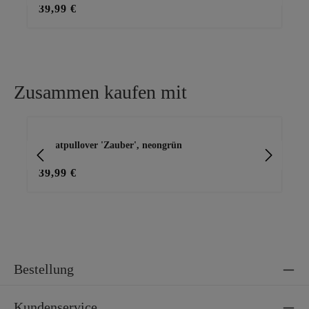
39,99 €
45
Zusammen kaufen mit
Produktgalerie überspringen
Sweatpullover 'Zauber', neongrün
T-S
39,99 €
19
Bestellung
Kundenservice