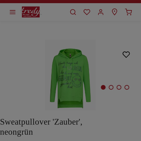
alt springen
Bildergalerie überspringen
Sweatpullover 'Zauber',
neongrün