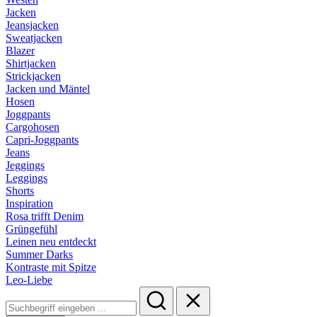
Jacken
Jeansjacken
Sweatjacken
Blazer
Shirtjacken
Strickjacken
Jacken und Mäntel
Hosen
Joggpants
Cargohosen
Capri-Joggpants
Jeans
Jeggings
Leggings
Shorts
Inspiration
Rosa trifft Denim
Grüngefühl
Leinen neu entdeckt
Summer Darks
Kontraste mit Spitze
Leo-Liebe