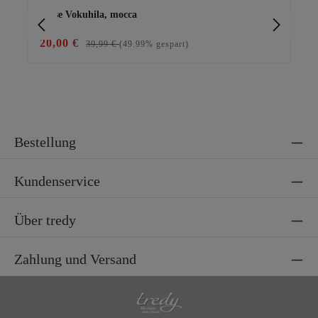
Bluse Vokuhila, mocca
Bas
20,00 €
15
39,99 €
(49.99% gespart)
Bestellung
Kundenservice
Über tredy
Zahlung und Versand