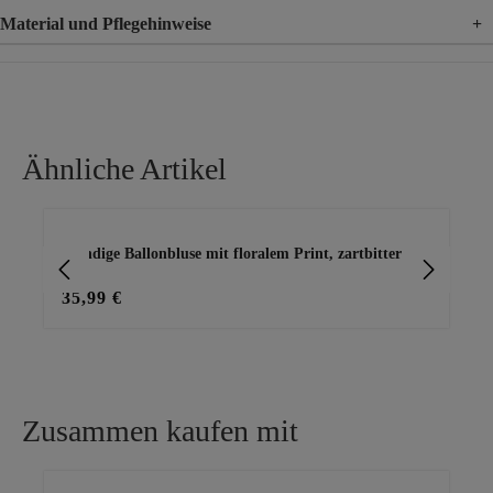
Material und Pflegehinweise
+
Material
100% Baumwolle
Ähnliche Artikel
Produktgalerie überspringen
Trendige Ballonbluse mit floralem Print, zartbitter
Blu
35,99 €
20
Zusammen kaufen mit
Produktgalerie überspringen