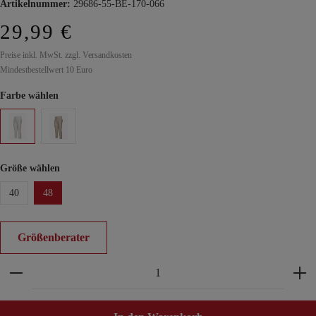
Artikelnummer:
29686-55-BE-170-066
29,99 €
Preise inkl. MwSt. zzgl. Versandkosten
Mindestbestellwert 10 Euro
Farbe wählen
Größe wählen
40
48
Größenberater
Produkt Anzahl: Gib den gewünschten Wert ein ode