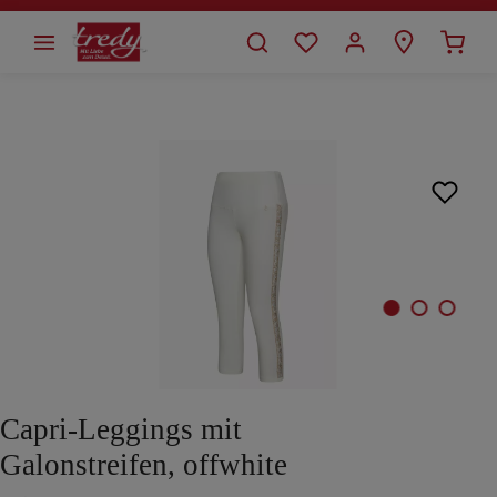
alt springen
Bildergalerie überspringen
Capri-Leggings mit
Galonstreifen, offwhite