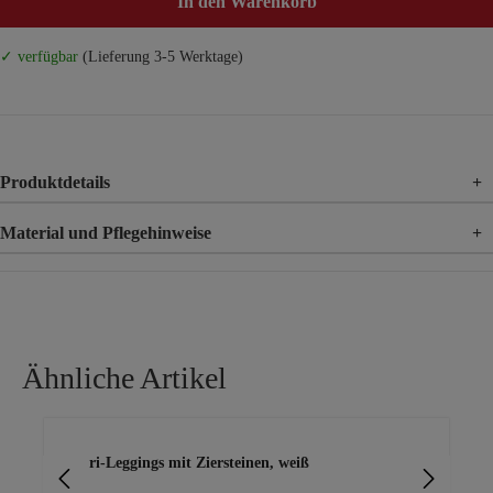
In den Warenkorb
✓ verfügbar
(Lieferung 3-5 Werktage)
Produktdetails
+
Material und Pflegehinweise
+
Material
92% Baumwolle, 8% Elasthan
Ähnliche Artikel
Produktgalerie überspringen
Capri-Leggings mit Ziersteinen, weiß
Cap