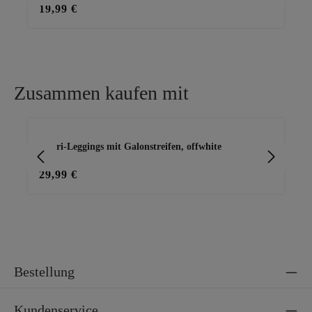
19,99 €
25
Zusammen kaufen mit
Produktgalerie überspringen
Capri-Leggings mit Galonstreifen, offwhite
Ba
29,99 €
15
Bestellung
Kundenservice