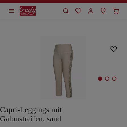
alt springen
Bildergalerie überspringen
Capri-Leggings mit
Galonstreifen, sand