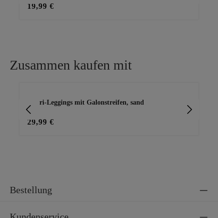
19,99 €
25
Zusammen kaufen mit
Produktgalerie überspringen
Capri-Leggings mit Galonstreifen, sand
Ba
29,99 €
15
Bestellung
Kundenservice