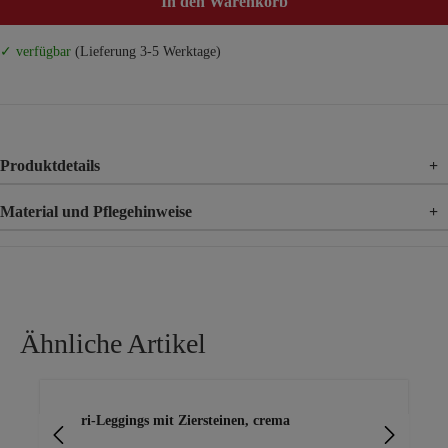
In den Warenkorb
✓ verfügbar
(Lieferung 3-5 Werktage)
Produktdetails
+
Material und Pflegehinweise
+
Material
92% Baumwolle, 8% Elasthan
Ähnliche Artikel
Produktgalerie überspringen
Capri-Leggings mit Ziersteinen, crema
Cap