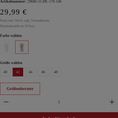
Artikelnummer:
29686-55-BE-170-140
29,99 €
Preise inkl. MwSt. zzgl. Versandkosten
Mindestbestellwert 10 Euro
Farbe wählen
Größe wählen
40
42
44
46
48
Größenberater
Produkt Anzahl: Gib den gewünschten Wert ein ode