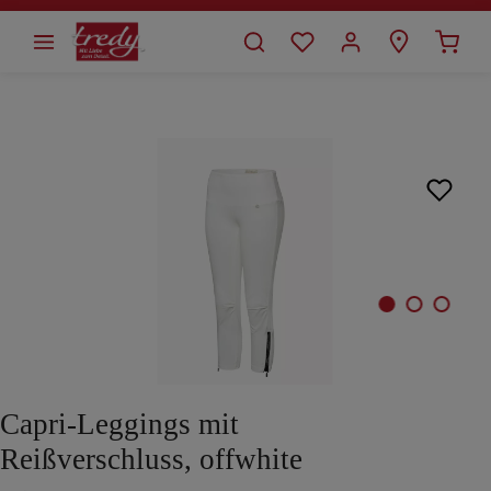
alt springen
Bildergalerie überspringen
Capri-Leggings mit
Reißverschluss, offwhite