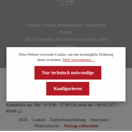
Fashion-Trends, Inspirationen, Aktionen &
Events.
Jetzt Newsletter abonnieren und nichts mehr
verpassen!
Diese Website verwendet Cookies, um eine bestmögliche Erfahrung
bieten zu können.
Mehr Informationen ...
Nur technisch notwendige
Konfigurieren
Kontaktiere uns: Mo - Fr 9:00 - 17:00 Uhr unter der
+49 (0) 2157 -
89498-22
AGB
Cookies
Datenschutzerklärung
Impressum
Widerrufsrecht
Vertrag widerrufen