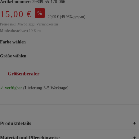
Artikelnummer:
29809-55-170-066
15,00 €
%
29,99 €
(49.98% gespart)
Preise inkl. MwSt. zzgl. Versandkosten
Mindestbestellwert 10 Euro
Farbe wählen
Größe wählen
Größenberater
✓ verfügbar
(Lieferung 3-5 Werktage)
Produktdetails
+
Material und Pflegehinweise
+