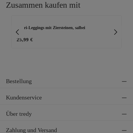
Zusammen kaufen mit
Produktgalerie überspringen
Capri-Leggings mit Ziersteinen, salbei
Ba
25,99 €
15
Bestellung
Kundenservice
Über tredy
Zahlung und Versand