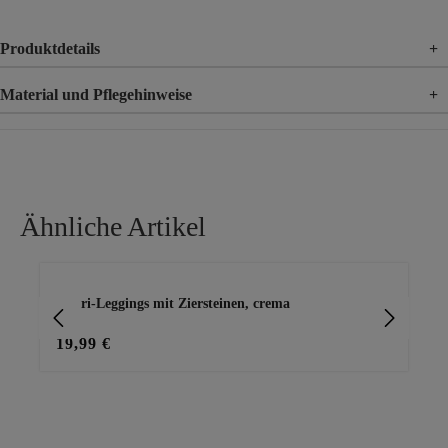
Produktdetails
+
Material und Pflegehinweise
+
Material
92% Baumwolle, 8% Elasthan
Ähnliche Artikel
Produktgalerie überspringen
Capri-Leggings mit Ziersteinen, crema
Cap
19,99 €
29