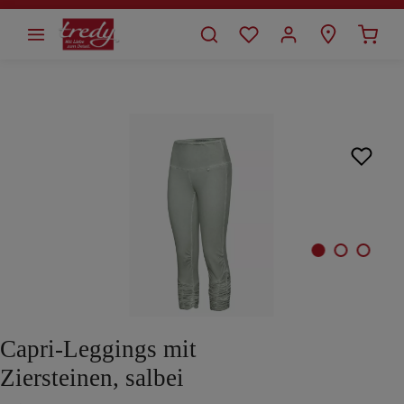
alt springen
Bildergalerie überspringen
Capri-Leggings mit
Ziersteinen, salbei