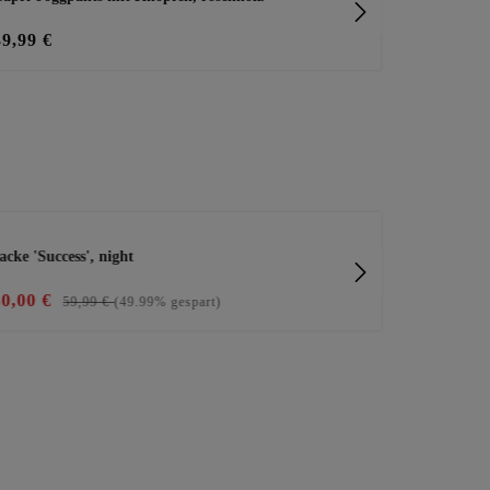
39,99 €
45,99 €
acke 'Success', night
Shirt mit Hi
30,00 €
20,00 €
59,99 €
(49.99% gespart)
25