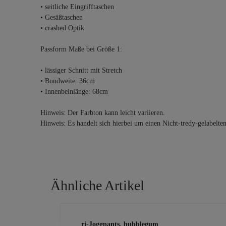
• seitliche Eingrifftaschen
• Gesäßtaschen
• crashed Optik
Passform Maße bei Größe 1:
• lässiger Schnitt mit Stretch
• Bundweite: 36cm
• Innenbeinlänge: 68cm
Hinweis: Der Farbton kann leicht variieren.
Hinweis: Es handelt sich hierbei um einen Nicht-tredy-gelabelte
Ähnliche Artikel
Produktgalerie überspringen
Capri-Joggpants, bubblegum