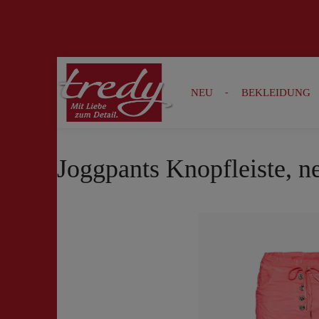
Zur Suche springen
Zur Hauptnavigation springen
NEU
BEKLEIDUNG
Joggpants Knopfleiste, n
Bildergalerie überspringen