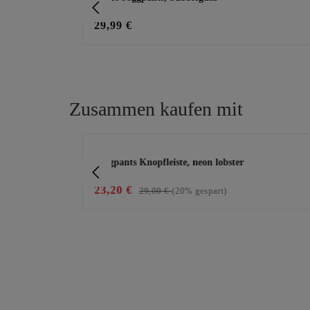
29,99 €
Zusammen kaufen mit
Produktgalerie überspringen
ll
Joggpants Knopfleiste, neon lobster
23,20 €
29,00 €
(20% gespart)