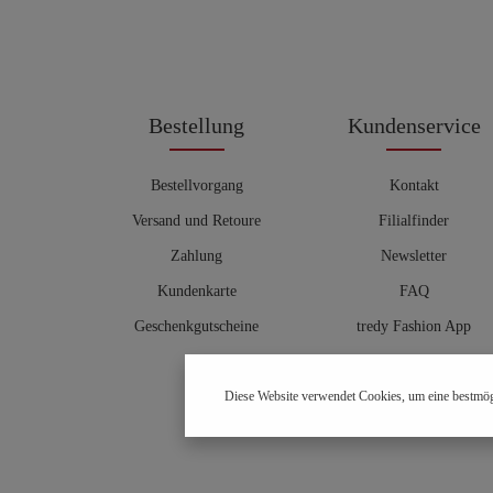
Bestellung
Kundenservice
Bestellvorgang
Kontakt
Versand und Retoure
Filialfinder
Zahlung
Newsletter
Kundenkarte
FAQ
Geschenkgutscheine
tredy Fashion App
Größentabelle
Diese Website verwendet Cookies, um eine bestmög
Hosenberater
OUTLET