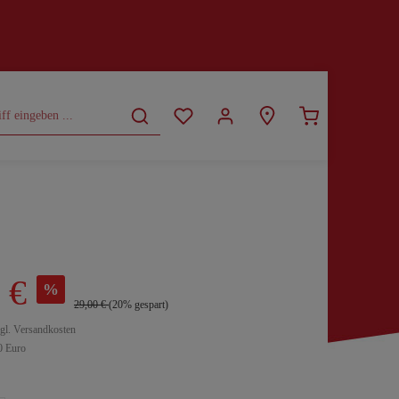
CURVY
SALE
 €
%
29,00 €
(20% gespart)
zgl. Versandkosten
0 Euro