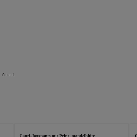
n Zukauf.
Capri-Joggpants mit Print, mandelblüte
C