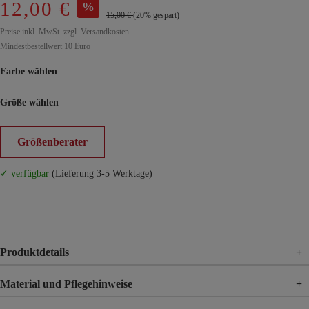
12,00 €
%
15,00 €
(20% gespart)
Preise inkl. MwSt. zzgl. Versandkosten
Mindestbestellwert 10 Euro
Farbe wählen
Größe wählen
Größenberater
✓ verfügbar
(Lieferung 3-5 Werktage)
Produktdetails
+
Material und Pflegehinweise
+
Material
92% Baumwolle, 8% Elasthan