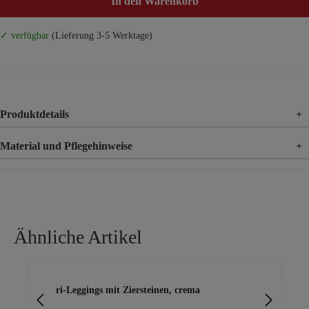
In den Warenkorb
✓ verfügbar
(Lieferung 3-5 Werktage)
Produktdetails
+
Material und Pflegehinweise
+
Material
92% Baumwolle, 8% Elasthan
Ähnliche Artikel
Produktgalerie überspringen
Capri-Leggings mit Ziersteinen, crema
Cap