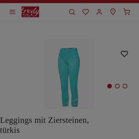
alt springen
Bildergalerie überspringen
Leggings mit Ziersteinen,
türkis