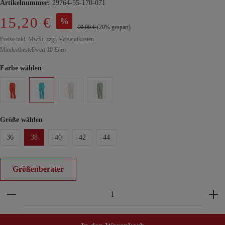
Artikelnummer:
29764-55-170-071
15,20 €
%
19,00 €
(20% gespart)
Preise inkl. MwSt. zzgl. Versandkosten
Mindestbestellwert 10 Euro
Farbe wählen
Größe wählen
36
38
40
42
44
Größenberater
Produkt Anzahl: Gib den gewünschten Wert ein ode