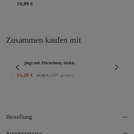
19,99 €
29
Zusammen kaufen mit
Produktgalerie überspringen
Leggings mit Ziersteinen, türkis
Bas
15,20 €
29
19,00 €
(20% gespart)
Bestellung
Kundenservice