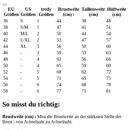
EU
US
tredy
Brustweite
Taillenweite
Hüftweite
Größen
Größen
Größen
(cm) :
(cm)
(cm)
36
S
1
44
38
48
38
S/M
1
47
41
51
40
M/L
2
50
44
54
42
L/XL
2
53
47
57
44
XL
3
56
50
60
46
-
3
59
53
63
48
-
4
62
56
66
50
-
4
65
59
69
52
-
5
68
62
72
54
-
5
71
65
75
56
-
6
74
68
78
58
-
6
77
71
81
So misst du richtig:
Brustweite (cm) :
Miss die Brustweite an der stärksten Stelle der
Brust - von Achselnaht zu Achselnaht.