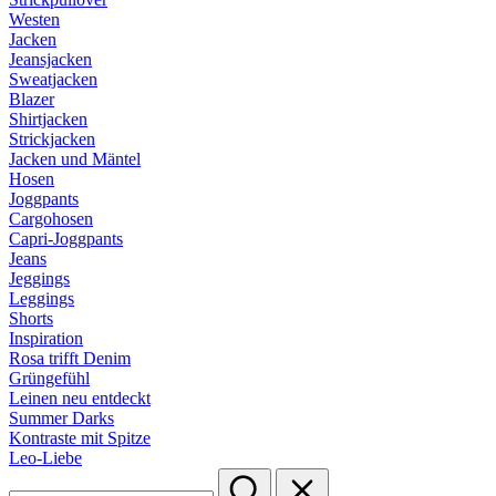
Westen
Jacken
Jeansjacken
Sweatjacken
Blazer
Shirtjacken
Strickjacken
Jacken und Mäntel
Hosen
Joggpants
Cargohosen
Capri-Joggpants
Jeans
Jeggings
Leggings
Shorts
Inspiration
Rosa trifft Denim
Grüngefühl
Leinen neu entdeckt
Summer Darks
Kontraste mit Spitze
Leo-Liebe